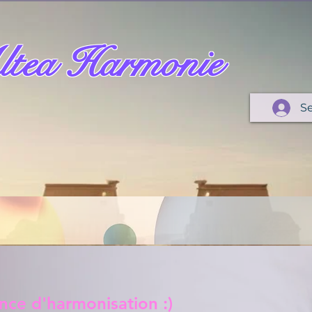
tea Harmonie
S
ance d'harmonisation :)