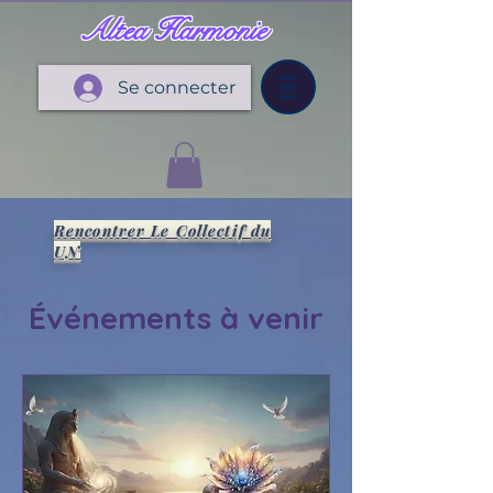
Altea Harmonie
Se connecter
Rencontrer Le Collectif du
UN
Événements à venir