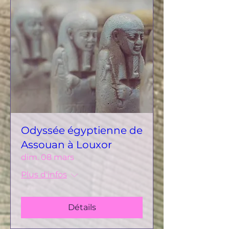
Odyssée égyptienne de
Assouan à Louxor
dim. 08 mars
Plus d'infos
Détails