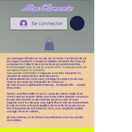
Altea Harmonie
Se connecter
L
es messages diffusés sur ce site, sur la chaîne YouTube du UN, sur
nos pages Facebook & Instagram dédiées, émanent
des Êtres qui
composent le Collectif de la Loi de UN en son grand ensemble.
En la messagère que Je Suis, je vous les offre,
à vous qui venez en
cet espace sacré et consacré,
sans aucune connotation ni religieuse ni sectaire.
Ressentez la
vibration du Verbe. Restez dans l'écoute et
le discernement de votre cœur.
Partagez la Lumière du UN, sous
réserve de respecter l'intégralité du contenu et
de citer la source @AlteaHarmonie.org ... Gratitude infini .... Laetitia
Altea Amira
Sentez-vous libre d'aller là où il n'y a pas de chemin visible, là où
votre Cœur en sa juste Vérité vous invite à être, plaçant
vos pas en
les pas des hommes et des femmes qui ont su oser et avec
sagesse ouvrir la voie pour nous aujourd'hui,
la voie du retournement,
la voie du retour en le juste équilibre de la Loi de UN, au service du
Plan d'Ascension de
notre Mère la Terre, avec simplicité, humilité,
courage, force et volonté ...
UN nous sommes, un UN d'amour inconditionnel, uni en nos unicités
réconciliées.