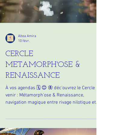
Altea Amira
10 févr.
CERCLE
METAMORPH'OSE &
RENAISSANCE
À vos agendas 🗓️ 😊 🦋 déc'ouvrez le Cercle à
venir : Métamorph'ose & Renaissance,
navigation magique entre rivage nilotique et
étang dombiste ...