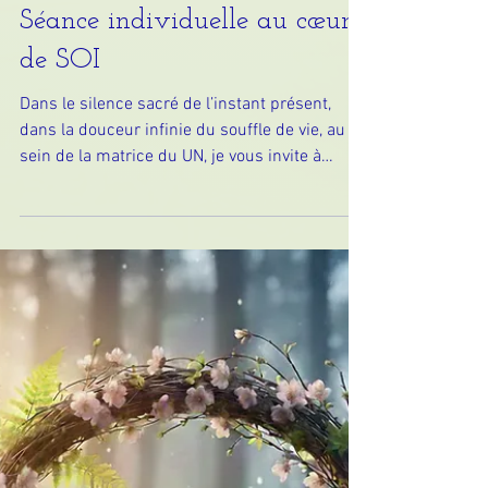
Séance individuelle au cœur
de SOI
Dans le silence sacré de l’instant présent,
dans la douceur infinie du souffle de vie, au
sein de la matrice du UN, je vous invite à
plonger en les profondeurs des eaux troubles
de vos émotions humaines, d'ici, d'ailleurs. Au
fil de la séance, laissez-vous porter, laissez-
vous bercer, laissez-vous modeler ... en toute
confiance. A l'invitation de votre divin Je Suis,
Osez franchir le seuil de l'un-connu, Osez
écouter le murmure de votre âme, Osez
accueillir le sombre qui somm