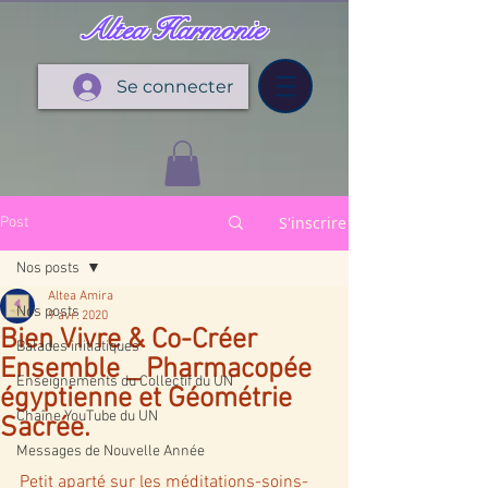
Altea Harmonie
Se connecter
S'inscrire
Post
Nos posts
Altea Amira
Nos posts
9 avr. 2020
Bien Vivre & Co-Créer
Balades initiatiques
Ensemble _ Pharmacopée
Enseignements du Collectif du UN
égyptienne et Géométrie
Chaîne YouTube du UN
Sacrée.
Messages de Nouvelle Année
Petit aparté sur les méditations-soins-