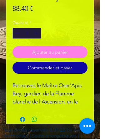
Prix
88,40 €
Quantité
*
Ajouter au panier
Commander et payer
Retrouvez le Maître Oser'Apis
Bey, gardien de la Flamme
blanche de l'Ascension, en le
Temple éthérique de Louxor, et
la Bien Aimée Altea Amira, au
coeur des Mystères de
Tous droits réservés © 2026 by Altea
l'Ancienne Egypte.
Harmonie | | Soins énergétiques |