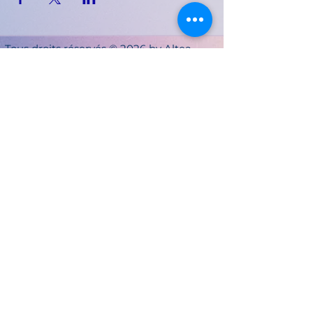
Tous droits réservés © 2026 by Altea
Harmonie | | Soins énergétiques |
Channeling | Auvergne-Rhône-Alpes -
France |
Site édité par Laetitia Perraud
_
Adresse : 130, Rue de Muzard, 01480
Villeneuve | Téléphone :
+33.6.47.76.23.51
| Site créé et hébergé par Wix _
Wix.com Inc. _ Adresse : 500 Terry A
François Blvd
San Francisco, CA 94158 _
Téléphone :
+1 415-639-9034
.
Do Not Sell My Personal Information