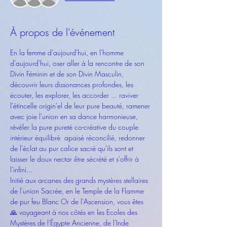
À propos de l'événement
En la femme d'aujourd'hui, en l'homme 
d'aujourd'hui, oser aller à la rencontre de son 
Divin Féminin et de son Divin Masculin, 
découvrir leurs dissonances profondes, les 
écouter, les explorer, les accorder ... raviver 
l'étincelle origin'el de leur pure beauté, ramener 
avec joie l'union en sa dance harmonieuse, 
révéler la pure pureté co-créative du couple 
intérieur équilibré  apaisé réconcilié, redonner 
de l'éclat au pur calice sacré qu'ils sont et 
laisser le doux nectar être sécrété et s'offrir à 
l'infini... 
Initié aux arcanes des grands mystères stellaires 
de l'union Sacrée, en le Temple de la Flamme 
de pur feu Blanc Or de l'Ascension, vous êtes 
🙏 voyageant à nos côtés en les Ecoles des 
Mystères de l'Égypte Ancienne, de l'Inde 