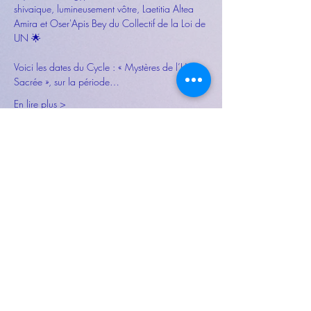
shivaique, lumineusement vôtre, Laetitia Altea 
Amira et Oser'Apis Bey du Collectif de la Loi de 
UN 🌟
Voici les dates du Cycle : « Mystères de l’Union 
Sacrée », sur la période…
En lire plus >
Partager cet événement
Tous droits réservés © 2026 by Altea
Harmonie | | Soins énergétiques |
Channeling | Auvergne-Rhône-Alpes -
France |
Site édité par Laetitia Perraud
_
Adresse : 130, Rue de Muzard, 01480