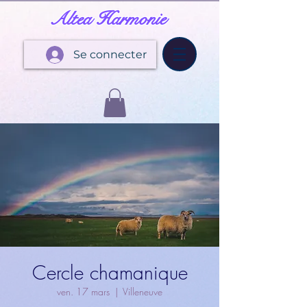
Altea Harmonie
Se connecter
Cercle chamanique
ven. 17 mars
  |  
Villeneuve