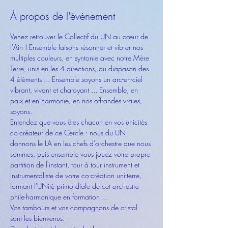
À propos de l'événement
Venez retrouver le Collectif du UN au cœur de 
l'Ain ! Ensemble faisons résonner et vibrer nos 
multiples couleurs, en syntonie avec notre Mère 
Terre, unis en les 4 directions, au diapason des 
4 éléments ... Ensemble soyons un arc-en-ciel 
vibrant, vivant et chatoyant ... Ensemble, en 
paix et en harmonie, en nos offrandes vraies, 
soyons.
Entendez que vous êtes chacun en vos unicités 
co-créateur de ce Cercle : nous du UN 
donnons le LA en les chefs d'orchestre que nous 
sommes, puis ensemble vous jouez votre propre 
partition de l'instant, tour à tour instrument et 
instrumentaliste de votre co-création uni-terre, 
formant l'UNité primordiale de cet orchestre 
phile-harmonique en formation ... 
Vos tambours et vos compagnons de cristal 
sont les bienvenus.