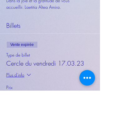
Dans la joie et la gratitude de vous 
accueillir. Laetitia Altea Amira. 
Billets
Vente expirée
Type de billet
Cercle du vendredi 17.03.23
Plus d'info
Prix
30,00 €
Partager cet événement