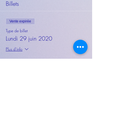
Billets
Vente expirée
Type de billet
Lundi 29 juin 2020
Plus d'info
Prix
19,00 €
Partager cet événement
Tous droits réservés © 2026 by Altea