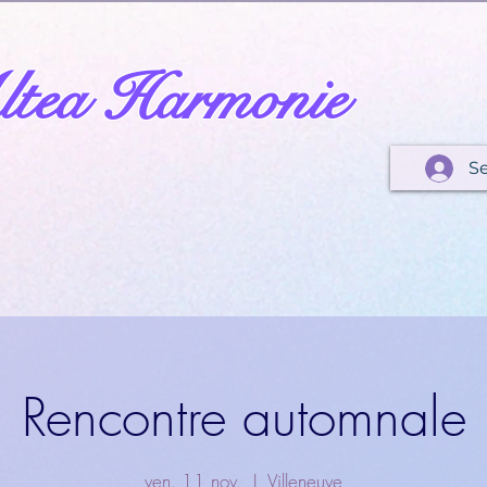
tea Harmonie
S
Rencontre automnale
ven. 11 nov.
  |  
Villeneuve