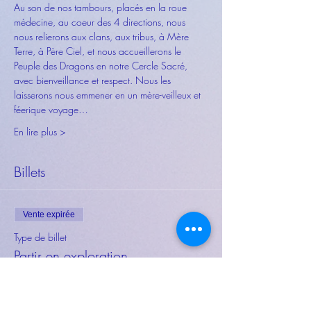
Au son de nos tambours, placés en la roue 
médecine, au coeur des 4 directions, nous 
nous relierons aux clans, aux tribus, à Mère 
Terre, à Père Ciel, et nous accueillerons le 
Peuple des Dragons en notre Cercle Sacré, 
avec bienveillance et respect. Nous les 
laisserons nous emmener en un mère-veilleux et 
féerique voyage…
En lire plus >
Billets
Vente expirée
Type de billet
Partir en exploration ...
Plus d'info
Prix