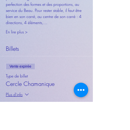
perfection des formes et des proportions, au 
service du Beau. Pour rester stable, il faut être 
bien en son carré, au centre de son carré : 4 
directions, 4 éléments,…
En lire plus >
Billets
Vente expirée
Type de billet
Cercle Chamanique
Plus d'info
Prix
30,00 €