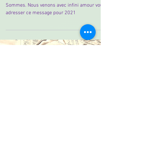
Serapis Bey Je Suis, Babaji Je Suis, Nous
Sommes. Nous venons avec infini amour vous
adresser ce message pour 2021