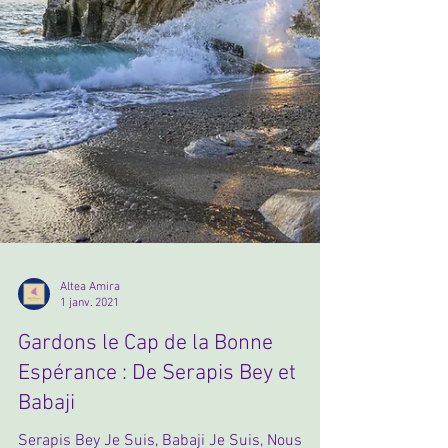
Altea Amira
1 janv. 2021
Gardons le Cap de la Bonne
Espérance : De Serapis Bey et
Babaji