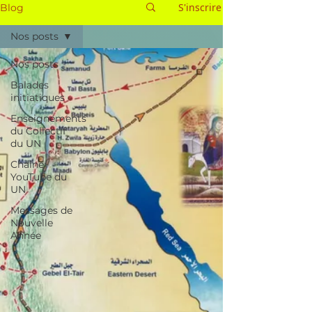
S'inscrire
Blog
Nos posts
Nos posts
Balades
initiatiques
Enseignements
du Collectif
du UN
Chaîne
YouTube du
UN
Messages de
Nouvelle
Année