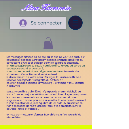
Altea Harmonie
Se connecter
L
es messages diffusés sur ce site, sur la chaîne YouTube du UN, sur
nos pages Facebook & Instagram dédiées, émanent
des Êtres qui
composent le Collectif de la Loi de UN en son grand ensemble.
En la messagère que Je Suis, je vous les offre,
à vous qui venez en
cet espace sacré et consacré,
sans aucune connotation ni religieuse ni sectaire.
Ressentez la
vibration du Verbe. Restez dans l'écoute et
le discernement de votre cœur.
Partagez la Lumière du UN, sous
réserve de respecter l'intégralité du contenu et
de citer la source @AlteaHarmonie.org ... Gratitude infini .... Laetitia
Altea Amira
Sentez-vous libre d'aller là où il n'y a pas de chemin visible, là où
votre Cœur en sa juste Vérité vous invite à être, plaçant
vos pas en
les pas des hommes et des femmes qui ont su oser et avec
sagesse ouvrir la voie pour nous aujourd'hui,
la voie du retournement,
la voie du retour en le juste équilibre de la Loi de UN, au service du
Plan d'Ascension de
notre Mère la Terre, avec simplicité, humilité,
courage, force et volonté ...
UN nous sommes, un UN d'amour inconditionnel, uni en nos unicités
réconciliées.