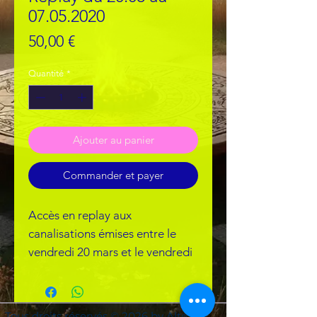
07.05.2020
Prix
50,00 €
Quantité
*
Ajouter au panier
Commander et payer
Accès en replay aux
canalisations émises entre le
vendredi 20 mars et le vendredi
07 mai 2020, sur la Chaîne
YouTube du Collectif du UN.
Ces "méditation-soin-
Tous droits réservés © 2026 by Altea